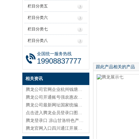
栏目分类五
栏目分类六
栏目分类七
栏目分类八
全国统一服务热线
19908837777
跟此产品相关的产品
相关资讯
腾龙公司官网企业杭州钱塘（新）区产业高质量发展大会举行 奋力打造一流创新生态
腾龙公司开通账号强农惠农富农政策效能怎样进一步提高（政策问答·回应关切）
腾龙公司最新网址国家统编教材“种子教师”培训在贵师大举行
点击进入腾龙会员登录口图们市教育局召开全市中小学师德师风建设暨警示教育动员部署会
腾龙登录口 凉山甘洛特色产业成果展在蓉举办
腾龙官网入口四川通江开展红四方面军入川93周年活动